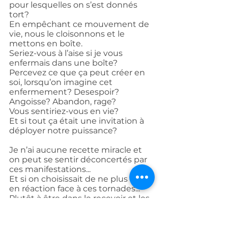
pour lesquelles on s’est donnés 
tort?
En empêchant ce mouvement de 
vie, nous le cloisonnons et le 
mettons en boîte.
Seriez-vous à l’aise si je vous 
enfermais dans une boîte? 
Percevez ce que ça peut créer en 
soi, lorsqu’on imagine cet 
enfermement? Desespoir? 
Angoisse? Abandon, rage?
Vous sentiriez-vous en vie?
Et si tout ça était une invitation à 
déployer notre puissance?
Je n’ai aucune recette miracle et 
on peut se sentir déconcertés par 
ces manifestations...
Et si on choisissait de ne plus être 
en réaction face à ces tornades...
Plutôt à être dans le recevoir et les 
questions, sans jugement, à aller 
au delà de la manifestation...
Que pouvons-nous être et faire 